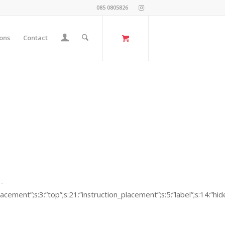
085 0805826
ons
Contact
e-
placement”;s:3:”top”;s:21:”instruction_placement”;s:5:”label”;s:14:”hide