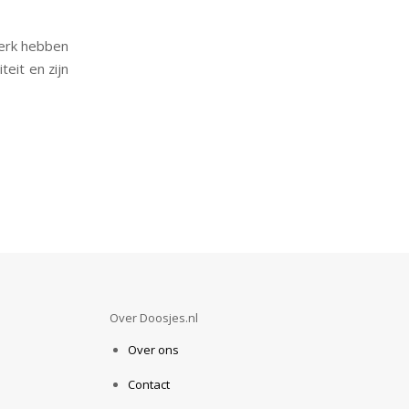
werk hebben
eit en zijn
Over Doosjes.nl
Over ons
Contact