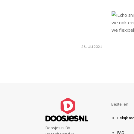
we ook een
we flexibel
28 JULI 2021
Bestellen
Bekijk m
Doosjes.nl BV
FAQ
Regenbeemd 15