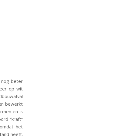
e nog beter
eer op wit
ndbouwafval
den bewerkt
ormen en is
ord “kraft”
 omdat het
tand heeft.