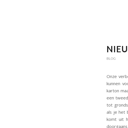
NIEU
BLOG
Onze verbe
kunnen vo
karton maa
een tweede
tot gronds
als je het
komt uit 
doorgaans 