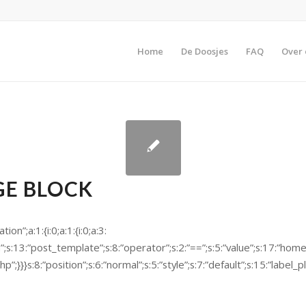
Home
De Doosjes
FAQ
Over 
GE BLOCK
ation”;a:1:{i:0;a:1:{i:0;a:3:
”;s:13:”post_template”;s:8:”operator”;s:2:”==”;s:5:”value”;s:17:”hom
p”;}}}s:8:”position”;s:6:”normal”;s:5:”style”;s:7:”default”;s:15:”label_