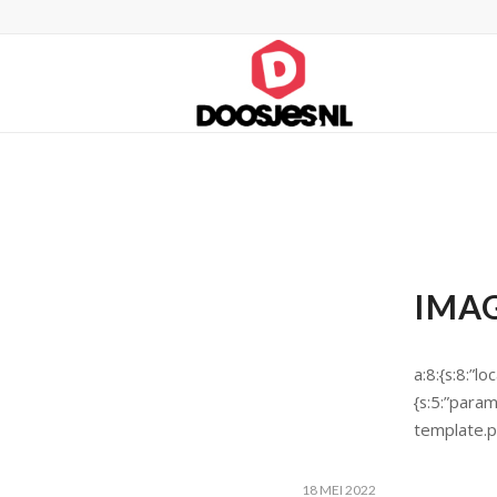
IMA
a:8:{s:8:”loc
{s:5:”param
template.ph
18 MEI 2022