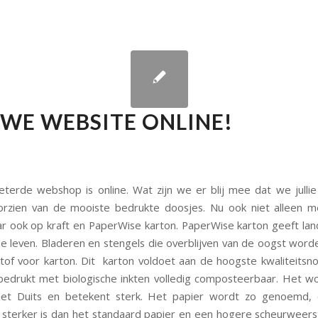
WE WEBSITE ONLINE!
terde webshop is online. Wat zijn we er blij mee dat we julli
orzien van de mooiste bedrukte doosjes. Nu ook niet alleen m
r ook op kraft en PaperWise karton. PaperWise karton geeft la
 leven. Bladeren en stengels die overblijven van de oogst wor
tof voor karton. Dit karton voldoet aan de hoogste kwaliteitsn
 bedrukt met biologische inkten volledig composteerbaar. Het wo
het Duits en betekent sterk. Het papier wordt zo genoemd,
sterker is dan het standaard papier en een hogere scheurweers